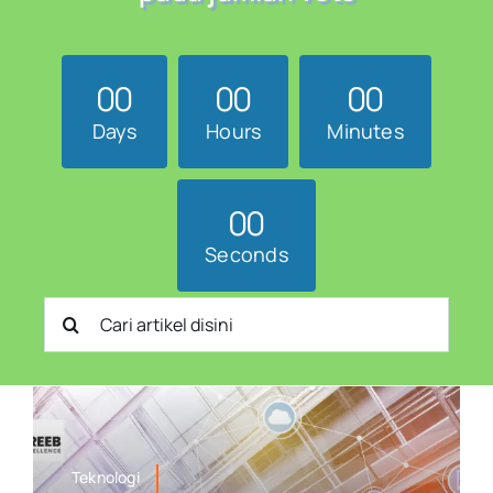
0
0
0
0
0
0
Days
Hours
Minutes
0
0
Seconds
Search
for:
Teknologi