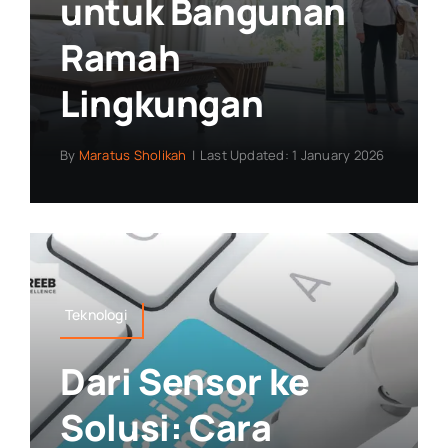
untuk Bangunan
Ramah
Lingkungan
By
Maratus Sholikah
|
Last Updated: 1 January 2026
Teknologi
Dari Sensor ke
Solusi: Cara