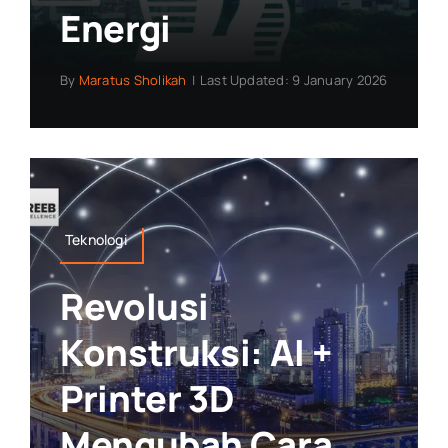
Energi
By
Maratus Sholikah
|
Last Updated: 9 January 2026
Teknologi
Revolusi
Konstruksi: AI +
Printer 3D
Mengubah Cara