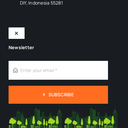
DIY, Indonesia 55281
Toggle
Navigation
Newsletter
Tentang Kami
Mitra
Blog
SUBSCRIBE
Kontak
Kebijakan Privasi