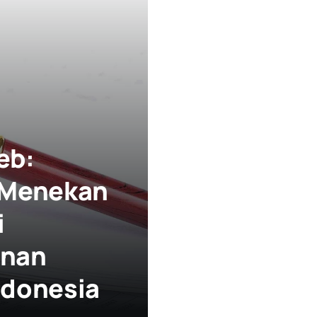
eb:
 Menekan
i
unan
Indonesia