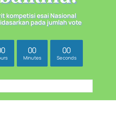
it kompetisi esai Nasional
idasarkan pada jumlah vote
0
0
0
0
0
0
urs
Minutes
Seconds