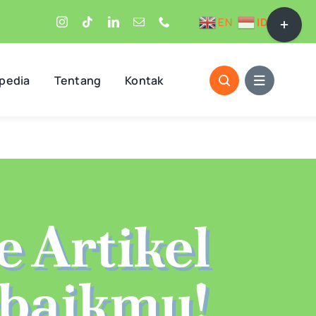
Toggle
EN
ID
Sliding
Bar
Area
opedia
Tentang
Kontak
e Artikel
baikmu!