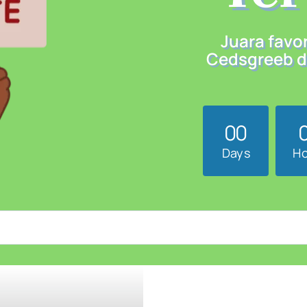
Juara favor
Cedsgreeb d
0
0
Days
Ho