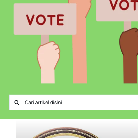
Search
for: