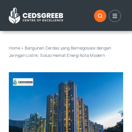
Skip
to
content
Home
»
Bangunan Cerdas yang Bernegosiasi dengan
Jaringan Listrik: Solusi Hemat Energi Kota Modern