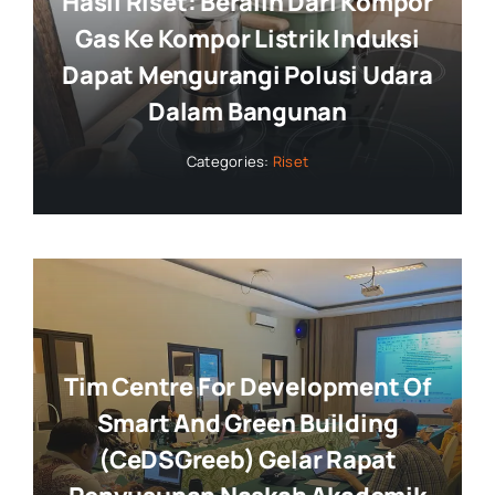
Hasil Riset: Beralih Dari Kompor
Gas Ke Kompor Listrik Induksi
Dapat Mengurangi Polusi Udara
Dalam Bangunan
Categories:
Riset
Tim Centre For Development Of
Smart And Green Building
(CeDSGreeb) Gelar Rapat