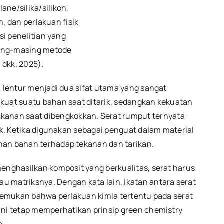
ilane/silika/silikon,
n, dan perlakuan fisik
si penelitian yang
ng-masing metode
 dkk. 2025).
n lentur menjadi dua sifat utama yang sangat
kuat suatu bahan saat ditarik, sedangkan kekuatan
nan saat dibengkokkan. Serat rumput ternyata
aik. Ketika digunakan sebagai penguat dalam material
han bahan terhadap tekanan dan tarikan.
menghasilkan komposit yang berkualitas, serat harus
 matriksnya. Dengan kata lain, ikatan antara serat
enemukan bahwa perlakuan kimia tertentu pada serat
ini tetap memperhatikan prinsip green chemistry
a.