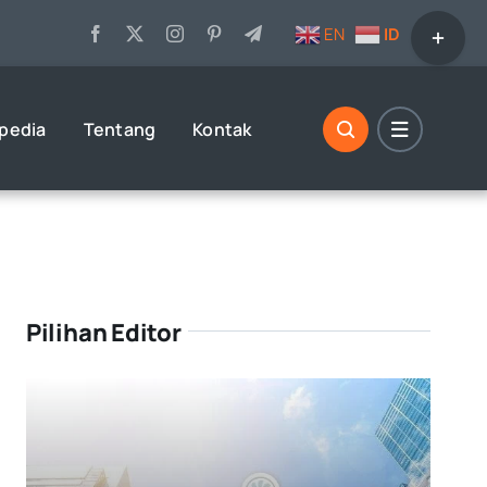
Toggle
EN
ID
Sliding
Bar
Area
opedia
Tentang
Kontak
Pilihan Editor