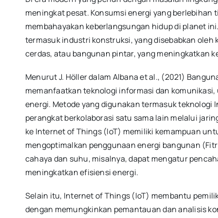
meningkat pesat. Konsumsi energi yang berlebihan t
membahayakan keberlangsungan hidup di planet ini.
termasuk industri konstruksi, yang disebabkan oleh
cerdas, atau bangunan pintar, yang meningkatkan
Menurut J. Höller dalam Albana et al., (2021) Ban
memanfaatkan teknologi informasi dan komunikasi, u
energi. Metode yang digunakan termasuk teknologi 
perangkat berkolaborasi satu sama lain melalui jari
ke Internet of Things (IoT) memiliki kemampuan un
mengoptimalkan penggunaan energi bangunan (Fitri 
cahaya dan suhu, misalnya, dapat mengatur pencah
meningkatkan efisiensi energi.
Selain itu, Internet of Things (IoT) membantu pemil
dengan memungkinkan pemantauan dan analisis kons