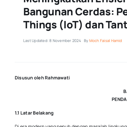
Bangunan Cerdas: Pe
Things (IoT) dan Ta
Last Updated: 8 November 2024
By
Moch Faisal Hamid
Disusun oleh Rahmawati
B
PEND
1.1 Latar Belakang
Di era modern yang penuh dengan masalah lingkunga