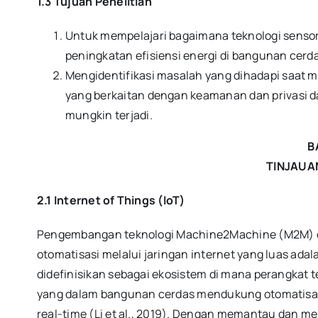
1.3 Tujuan Penelitian
Untuk mempelajari bagaimana teknologi sensor 
peningkatan efisiensi energi di bangunan cerd
Mengidentifikasi masalah yang dihadapi saat 
yang berkaitan dengan keamanan dan privasi d
mungkin terjadi.
BA
TINJAUA
2.1 Internet of Things (IoT)
Pengembangan teknologi Machine2Machine (M2M) d
otomatisasi melalui jaringan internet yang luas adalah
didefinisikan sebagai ekosistem di mana perangka
yang dalam bangunan cerdas mendukung otomatisas
real-time (Li et al., 2019). Dengan memantau dan m