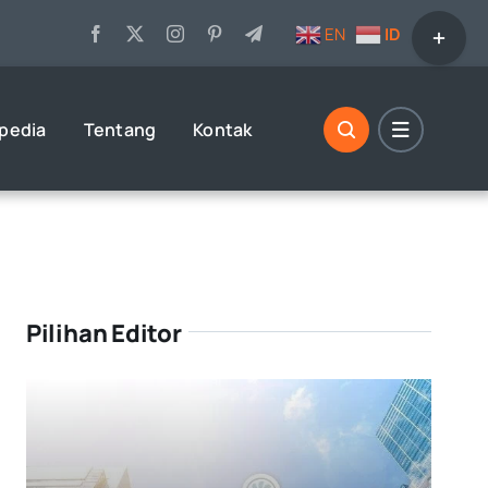
Toggle
EN
ID
Sliding
Bar
Area
opedia
Tentang
Kontak
Pilihan Editor