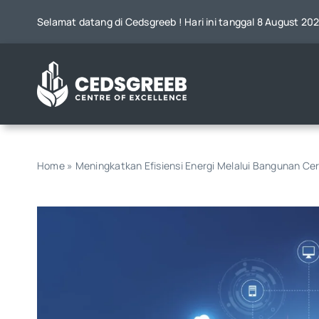
Skip
Selamat datang di Cedsgreeb ! Hari ini tanggal 8 August 20
to
content
Home
»
Meningkatkan Efisiensi Energi Melalui Bangunan Ce