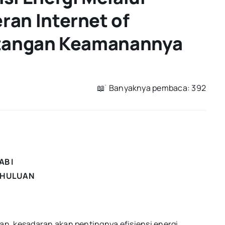
ran Internet of
ntangan Keamanannya
📖 ࣪ Banyaknya pembaca: 392
AB I
AHULUAN
n, kesadaran akan pentingnya efisiensi energi