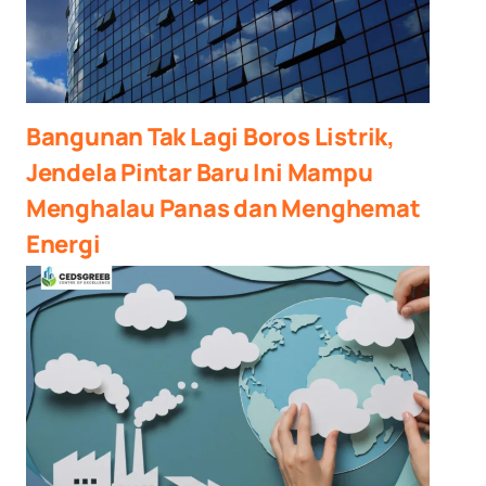
Bangunan Tak Lagi Boros Listrik,
Jendela Pintar Baru Ini Mampu
Menghalau Panas dan Menghemat
Energi