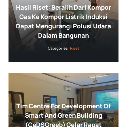
Hasil Riset: Beralih Dari Kompor
Gas Ke Kompor Listrik Induksi
Dapat Mengurangi Polusi Udara
Dalam Bangunan
Categories:
Riset
Tim Centre For Development Of
Smart And Green Building
(CeDSGreeb) Gelar Rapat