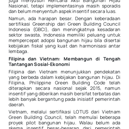
juga menyusun Rencana Aksi Bangunan Hijau
Nasional, tetapi implementasinya masih sporadis
dan belum menyentuh aspek insentif secara luas.
Namun, ada harapan besar. Dengan keberadaan
sertifikasi Greenship dari Green Building Council
Indonesia (GBCI), dan meningkatnya kesadaran
sektor swasta, Indonesia memiliki peluang untuk
mempercepat adopsi bangunan hijau bila disertai
kebijakan fiskal yang kuat dan harmonisasi antar
lembaga.
Filipina dan Vietnam: Membangun di Tengah
Tantangan Sosial-Ekonomi
Filipina dan Vietnam menunjukkan pendekatan
yang berbeda dalam kebijakan bangunan hijau. Di
Filipina, Philippine Green Building Code telah
diterapkan secara nasional sejak 2015, namun
insentif yang diberikan masih bersifat terbatas dan
lebih banyak bergantung pada inisiatif pemerintah
daerah.
Vietnam, melalui sertifikasi LOTUS dari Vietnam
Green Building Council, telah memulai beberapa
proyek pilot bangunan hijau. Walau belum ada
skema insentif besar-besaran dari pemerintah