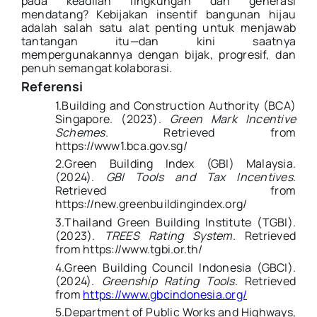
pada keadilan lingkungan dan generasi
mendatang? Kebijakan insentif bangunan hijau
adalah salah satu alat penting untuk menjawab
tantangan itu—dan kini saatnya
mempergunakannya dengan bijak, progresif, dan
penuh semangat kolaborasi.
Referensi
1.
Building and Construction Authority (BCA)
Singapore. (2023).
Green Mark Incentive
Schemes
. Retrieved from
https://www1.bca.gov.sg/
2.
Green Building Index (GBI) Malaysia.
(2024).
GBI Tools and Tax Incentives
.
Retrieved from
https://new.greenbuildingindex.org/
3.
Thailand Green Building Institute (TGBI).
(2023).
TREES Rating System
. Retrieved
from https://www.tgbi.or.th/
4.
Green Building Council Indonesia (GBCI).
(2024).
Greenship Rating Tools
. Retrieved
from
https://www.gbcindonesia.org/
5.
Department of Public Works and Highways,