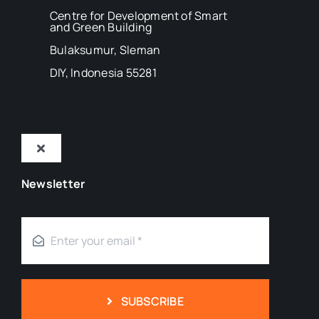
Centre for Development of Smart
and Green Building
Bulaksumur, Sleman
DIY, Indonesia 55281
Toggle
Navigation
Newsletter
Tentang Kami
Mitra
Blog
SUBSCRIBE