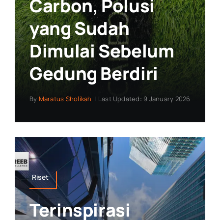
Carbon, Polusi
yang Sudah
Dimulai Sebelum
Gedung Berdiri
By
Maratus Sholikah
|
Last Updated: 9 January 2026
Riset
Terinspirasi