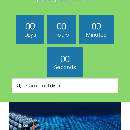
0
0
0
0
0
0
Days
Hours
Minutes
0
0
Seconds
Search
for:
Riset