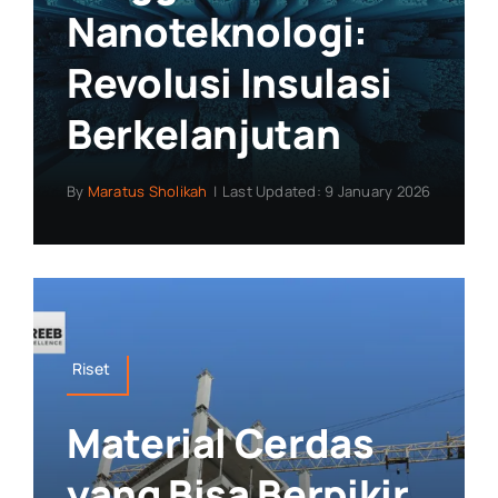
Nanoteknologi:
Revolusi Insulasi
Berkelanjutan
By
Maratus Sholikah
|
Last Updated: 9 January 2026
Riset
Material Cerdas
yang Bisa Berpikir,