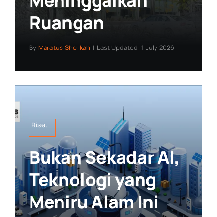
Meninggalkan
Ruangan
By
Maratus Sholikah
|
Last Updated: 1 July 2026
Riset
Bukan Sekadar AI,
Teknologi yang
Meniru Alam Ini