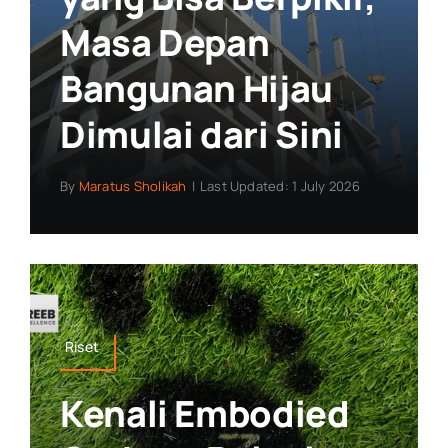
Masa Depan
Bangunan Hijau
Dimulai dari Sini
By
Maratus Sholikah
|
Last Updated: 1 July 2026
Riset
Kenali Embodied