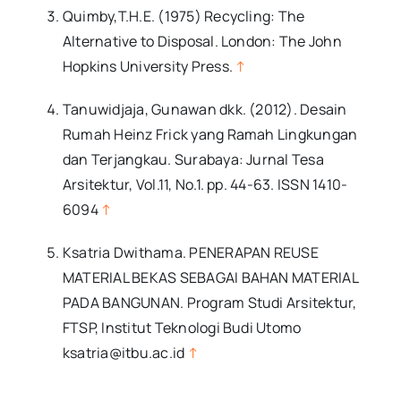
Quimby,T.H.E. (1975) Recycling: The
Alternative to Disposal. London: The John
Hopkins University Press.
↑
Tanuwidjaja, Gunawan dkk. (2012). Desain
Rumah Heinz Frick yang Ramah Lingkungan
dan Terjangkau. Surabaya: Jurnal Tesa
Arsitektur, Vol.11, No.1. pp. 44-63. ISSN 1410-
6094
↑
Ksatria Dwithama. PENERAPAN REUSE
MATERIAL BEKAS SEBAGAI BAHAN MATERIAL
PADA BANGUNAN. Program Studi Arsitektur,
FTSP, Institut Teknologi Budi Utomo
ksatria@itbu.ac.id
↑