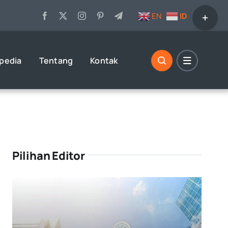
Toggle
EN
ID
Sliding
Bar
Area
opedia
Tentang
Kontak
Pilihan Editor