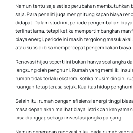
Namun tentu saja setiap perubahan membutuhkan biay
saja. Para peneliti juga menghitung kapan biaya re
didapat. Dalam studi ini, periode pengembalian biaya
terlihat lama, tetapi ketika mempertimbangkan manfa
biaya energi, periode ini masih tergolong masuk akal.
atau subsidi bisa mempercepat pengembalian biaya.
Renovasi hijau seperti ini bukan hanya soal angka da
langsung oleh penghuni. Rumah yang memiliki insula
rumah tidak terlalu ekstrem. Ketika musim dingin, r
ruangan tetap terasa sejuk. Kualitas hidup penghun
Selain itu, rumah dengan efisiensi energi tinggi biasa
masa depan akan melihat biaya listrik dan kenyaman
bisa dianggap sebagai investasi jangka panjang.
Namun penerapan renovasi hijau pada rumah yang su