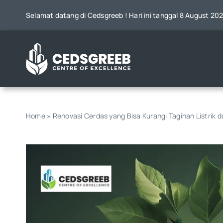
Skip
Selamat datang di Cedsgreeb ! Hari ini tanggal 8 August 20
to
content
Home
»
Renovasi Cerdas yang Bisa Kurangi Tagihan Listrik d