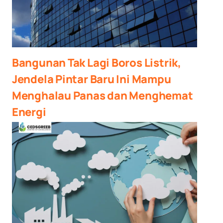
Bangunan Tak Lagi Boros Listrik,
Jendela Pintar Baru Ini Mampu
Menghalau Panas dan Menghemat
Energi