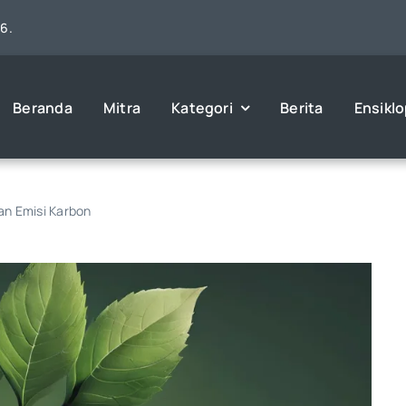
26.
Beranda
Mitra
Kategori
Berita
Ensikl
an Emisi Karbon