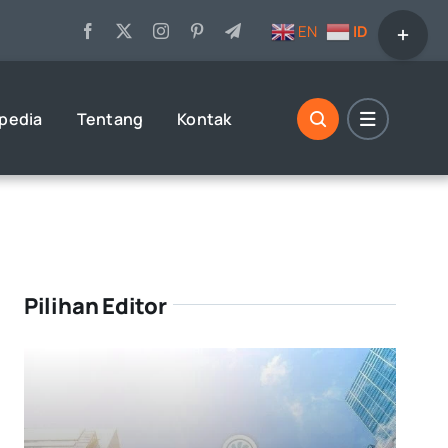
Toggle
EN
ID
Sliding
Bar
Area
opedia
Tentang
Kontak
Pilihan Editor