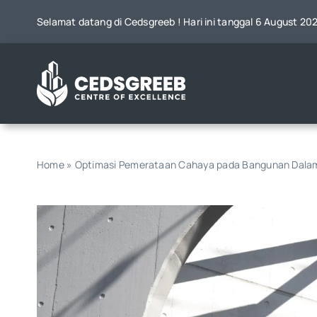
Skip
Selamat datang di Cedsgreeb ! Hari ini tanggal 6 August 20
to
content
Home
»
Optimasi Pemerataan Cahaya pada Bangunan Dalam