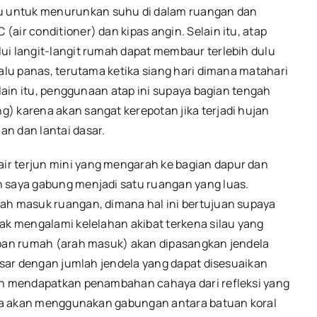
u untuk menurunkan suhu di dalam ruangan dan
air conditioner) dan kipas angin. Selain itu, atap
ui langit-langit rumah dapat membaur terlebih dulu
lalu panas, terutama ketika siang hari dimana matahari
elain itu, penggunaan atap ini supaya bagian tengah
) karena akan sangat kerepotan jika terjadi hujan
 dan lantai dasar.
r terjun mini yang mengarah ke bagian dapur dan
n saya gabung menjadi satu ruangan yang luas.
rah masuk ruangan, dimana hal ini bertujuan supaya
ak mengalami kelelahan akibat terkena silau yang
depan rumah (arah masuk) akan dipasangkan jendela
besar dengan jumlah jendela yang dapat disesuaikan
sih mendapatkan penambahan cahaya dari refleksi yang
saya akan menggunakan gabungan antara batuan koral