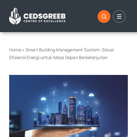
Skip
to
content
Home
»
Smart Building Management System: Solusi
Efisiensi Energi untuk Masa Depan Berkelanjutan