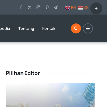
Toggle
EN
ID
Sliding
Bar
Area
opedia
Tentang
Kontak
Pilihan Editor