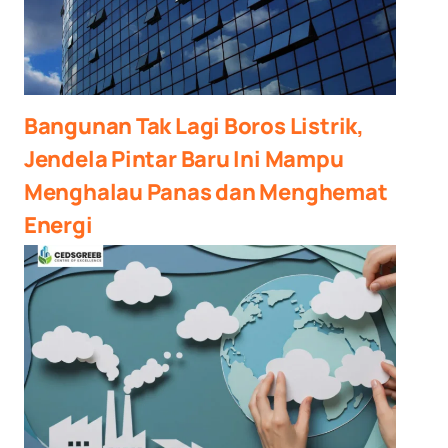
Bangunan Tak Lagi Boros Listrik,
Jendela Pintar Baru Ini Mampu
Menghalau Panas dan Menghemat
Energi