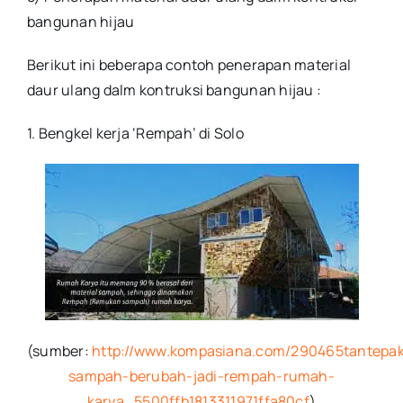
bangunan hijau
Berikut ini beberapa contoh penerapan material
daur ulang dalm kontruksi bangunan hijau :
1. Bengkel kerja ‘Rempah’ di Solo
(sumber:
http://www.kompasiana.com/290465tantepak
sampah-berubah-jadi-rempah-rumah-
karya_5500ffb1813311971ffa80cf
)