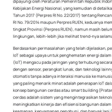
dipayungi oleh Peraturan Pemerintah Republik Indon
Kebijakan Energi Nasional, yang kemudian di detailk
Tahun 2017 (Perpres RI No. 22/2017) tentang Rencan
RI No. 79/2014 maupun Perpres RUEN, keduanya memasa
tingkat Provinsi (Perpres RUEN), namun masih belu
lingkungan, lebih-lebih jika melihat trend-nya selam
Berdasarkan permasalahan yang telah dijelaskan, p
IoT sebagai upaya untuk penghematan energi dalam
(IoT) mengacu pada jaringan yang terhubung secara 
dengan sensor, perangkat lunak, dan teknologi lai
otomatis tanpa adanya interaksi manusia ke manusia
yang paling menarik minat adalah penerapan IoT d
konsep bangunan cerdas atau smart building (Prat
cerdas adalah sistem yang mengintegrasikan teknolo
meningkatkan kinerja dan efisiensi bangunan dalam
keamanan, kenyamanan penghuni, dan banyak lagi (B