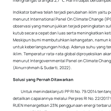
menghangat di angka 2,7 ℃. Hal ini dapat berdampak
Indikator bahwa telah terjadi perubahan iklim yait
menurut International Panel On Climate Change (I
observasi yang menunjukkan terjadi peningkatan suh
kutub secara cepat dan luas serta meningkatkan keting
Meskipun bumi membutuhkan kehangatan, namun keha
untuk keberlangsungan hidup. Adanya suhu yang t
iklim. Temperatur rata-rata global diproyeksikan aka
menurut Intergovernmental Panel on Climate Change 
(Ainurrohmah & Sudarti, 2022).
Solusi yang Pernah Ditawarkan
Untuk menindaklanjuti PP RI No. 79/2014 tentang 
detailkan capaiannya melalui Perpres RI No. 22/201
RUEN menargetkan 23% penggunaan energi terbaruk