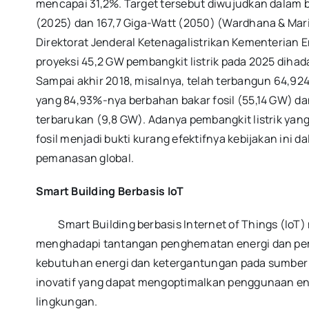
mencapai 31,2%. Target tersebut diwujudkan dalam b
(2025) dan 167,7 Giga-Watt (2050) (Wardhana & Mar
Direktorat Jenderal Ketenagalistrikan Kementerian 
proyeksi 45,2 GW pembangkit listrik pada 2025 dih
Sampai akhir 2018, misalnya, telah terbangun 64,924
yang 84,93%-nya berbahan bakar fosil (55,14 GW) da
terbarukan (9,8 GW). Adanya pembangkit listrik ya
fosil menjadi bukti kurang efektifnya kebijakan in
pemanasan global.
Smart Building Berbasis IoT
Smart Building berbasis Internet of Things (IoT) 
menghadapi tantangan penghematan energi dan pem
kebutuhan energi dan ketergantungan pada sumber e
inovatif yang dapat mengoptimalkan penggunaan en
lingkungan.