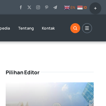
Toggle
EN
ID
Sliding
Bar
Area
opedia
Tentang
Kontak
Pilihan Editor