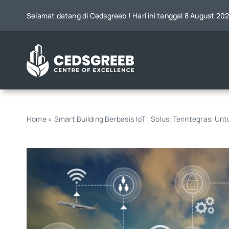
Skip
Selamat datang di Cedsgreeb ! Hari ini tanggal 8 August 20
to
content
Home
»
Smart Building Berbasis IoT : Solusi Terintegrasi