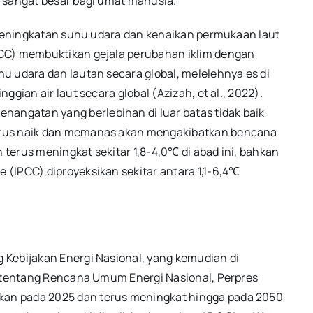
 sangat besar bagi umat manusia.
u peningkatan suhu udara dan kenaikan permukaan laut
PCC) membuktikan gejala perubahan iklim dengan
u udara dan lautan secara global, melelehnya es di
gian air laut secara global (Azizah, et al., 2022).
ngatan yang berlebihan di luar batas tidak baik
erus naik dan memanas akan mengakibatkan bencana
n terus meningkat sekitar 1,8-4,0℃ di abad ini, bahkan
(IPCC) diproyeksikan sekitar antara 1,1-6,4℃
Kebijakan Energi Nasional, yang kemudian di
7 tentang Rencana Umum Energi Nasional, Perpres
an pada 2025 dan terus meningkat hingga pada 2050