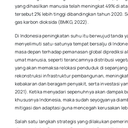
yang dihasilkan manusia telah meningkat 49% di ata
tersebut 2% lebih tinggi dibandingkan tahun 2020. 
gas karbon dioksida (BMKG, 2022).
Di Indonesia peningkatan suhu itu berwujud tanda y
menyelimuti satu-satunya tempat bersalju di Indone
masa depan terhadap pemanasan global diprediksi a
umat manusia, seperti terancamnya distribusi veget
yang akan memaksa relokasi penduduk di sepanjang 
rekonstruksi infrastruktur pembangunan, meningkat
kebakaran dan beragam penyakit, serta investasi ya
2021). Ketika menyadari sepenuhnya akan dampak b
khususnya Indonesia, maka sudah seyogyanya diambi
mitigasi dan adaptasi guna mencegah kerusakan lebi
Salah satu langkah strategis yang dilakukan pemer