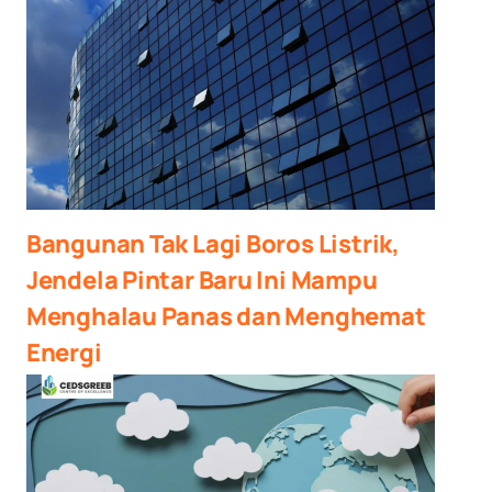
Bangunan Tak Lagi Boros Listrik,
Jendela Pintar Baru Ini Mampu
Menghalau Panas dan Menghemat
Energi