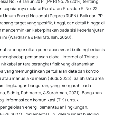
esia No. 79 Tahun 2014 (PP RI No. 79/2014) tentang
an capaiannya melalui Peraturan Presiden RI No. 22
a Umum Energi Nasional (Perpres RUEN). Baik dari PP
ng target yang spesifik, tinggi, dan detail hingga di
m mencerminkan keberpihakan pada sisi keberlanjutan
a ini (Wardhana & Marifatullah, 2020).
enulis mengusulkan penerapan smart building berbasis
 menghadapi pemanasan global. Internet of Things
nirkabel antara perangkat fisik yang ditanamkan
nnya yang memungkinkan pertukaran data dan kontrol
 atau manusia ke mesin (Budi, 2023). Salah satu area
alam lingkungan bangunan, yang mengarah pada
ama, Sidhiq, Rahmanto, & Surahman, 2021). Bangunan
gi informasi dan komunikasi (TIK) untuk
 pengelolaan energi, pemantauan lingkungan,
udi, 2023). Implementasi IoT dalam smart building