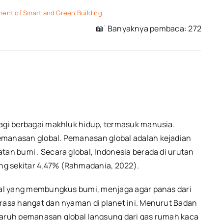
ent of Smart and Green Building
📖 ࣪ Banyaknya pembaca: 272
bagi berbagai makhluk hidup, termasuk manusia.
emanasan global. Pemanasan global adalah kejadian
tan bumi . Secara global, Indonesia berada di urutan
ng sekitar 4,47% (Rahmadania, 2022).
ebal yang membungkus bumi, menjaga agar panas dari
erasa hangat dan nyaman di planet ini. Menurut Badan
ngaruh pemanasan global langsung dari gas rumah kaca