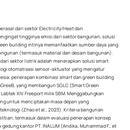
erasal dari sektor Electricity/Heat dan
engingat tingginya emisi dari sektor bangunan, solusi
reen building intinya memanfaatkan sumber daya yang
angunan (termasuk material dan desain bangunan).
dari sektor listrik adalah menerapkan solusi smart
logi otomatisasi sensor-aktuator yang mengatur
onesia, penerapan kombinasi smart dan green building
edsGreeB, yang membangun SGLC (Smart Green
 Labtek XIV Freeport milik SBM. Menggabungkan
nting untuk menciptakan masa depan yang
teknologi (Zhao et al., 2023). Kriteria bangunan
nelitian, termasuk dalam evaluasi penerapan konsep
 gedung kantor PT. INALUM (Andika, Muhammad F., et