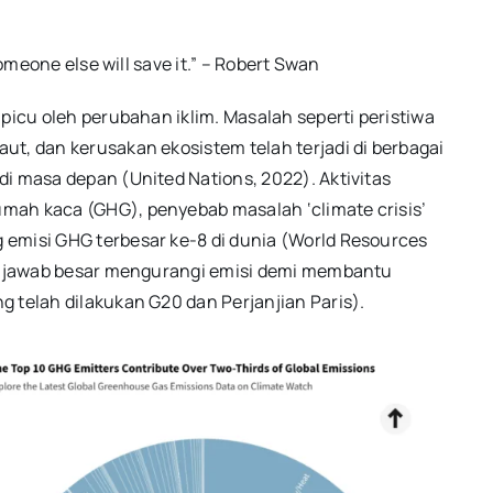
someone else will save it.” – Robert Swan
picu oleh perubahan iklim. Masalah seperti peristiwa
t, dan kerusakan ekosistem telah terjadi di berbagai
i masa depan (United Nations, 2022). Aktivitas
mah kaca (GHG), penyebab masalah ‘climate crisis’
 emisi GHG terbesar ke-8 di dunia (World Resources
ung jawab besar mengurangi emisi demi membantu
 telah dilakukan G20 dan Perjanjian Paris).