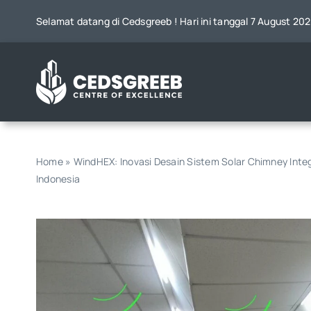
Skip
Selamat datang di Cedsgreeb ! Hari ini tanggal 7 August 202
to
content
Home
»
WindHEX: Inovasi Desain Sistem Solar Chimney Inte
Indonesia