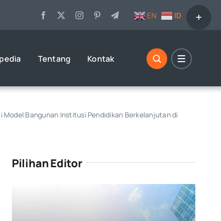
Toggle
EN
ID
Sliding
Bar
Area
opedia
Tentang
Kontak
Model Bangunan Institusi Pendidikan Berkelanjutan di
Pilihan Editor