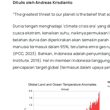
Ditulis oleh Andreas Krisdianto
“The greatest threat to our planet is the belief that 
Dunia tengah menghadapi ‘climate crisis era’ yang di
cuaca ekstrem, kenaikan suhu, naiknya permukaan lau
belahan dunia dan diperkirakan akan semakin parah d
manusia termasuk dalam 95%, terutama emisi gas ru
(IPCC, 2023). Bahkan, Indonesia adalah penyumbang
Institute, 2019). Hal ini memberi Indonesia tangg
pencapaian target global (termasuk dalam upaya yang