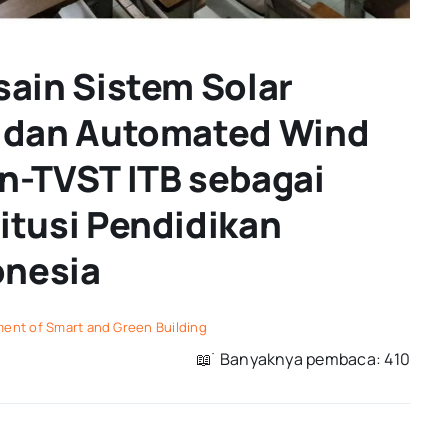
sain Sistem Solar
n dan Automated Wind
n-TVST ITB sebagai
itusi Pendidikan
onesia
ent of Smart and Green Building
📖 ࣪ Banyaknya pembaca: 410