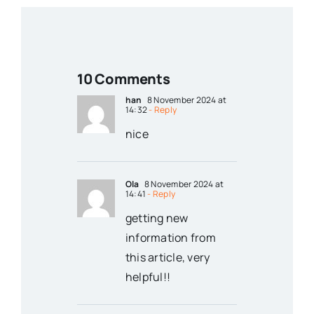
10 Comments
han
8 November 2024 at
14:32
- Reply
nice
Ola
8 November 2024 at
14:41
- Reply
getting new
information from
this article, very
helpful!!