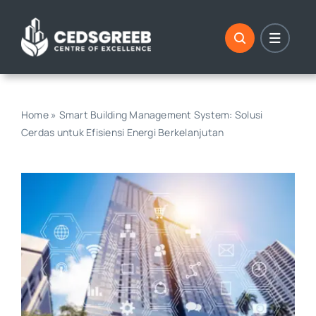
Skip
to
content
Home
»
Smart Building Management System: Solusi
Cerdas untuk Efisiensi Energi Berkelanjutan